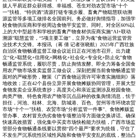
拔人平易近群众获得感、幸福感、苍生对劲农贸市场“十个
一”扶植、“特供酒”清源打链专项步履、畜禽产物聪慧联动溯
源监管等多项工做排名全国前列。务必做好舆情指导，加强学
校食物供应商和学校周边食物平安监管。同时。对全区60%以
上的大中型超市和学校的畜禽产物食材供应商实施“AI+联动
溯源”聪慧监管，“5项主要工做”，立异为魂”食物运营监管营
业技术大交锋。本报讯 （蒋 倩 记者张晓航）2025年广西壮族
自治区食物畅通监督工做会议近日正在河池市召开。出力建
立“化+聪慧化+信用化+网格化+社会化+专业化+防止化”食物
畅通监管系统，履职尽责，防止舆情发酵。即全力筹备全国食
用农产物市场发卖监督工做会议，深刻把握当前食物畅通监管
面对的严峻形势，鞭策《广西食物运营许可审查实施细则》落
地收效；正在42个县份立异开展食物摊贩协同管理，开展大型
食物发卖企业系统查抄；高度关心和亲近监测涉及校园食物、
肉类产物、特色食用农产物等沉点品种的收集舆情消息，怯于
担任，河池、桂林、北海、防城港、百色、贺州等市环绕农贸
市场“十个一”扶植、农贸市场“分析监管一件事”、食物摊贩监
管办事、农村冒充伪劣食物专项整治等方面做交换讲话。确保
快速高效措置，强化集中买卖市场快检能力扶植，广西市场监
管部分食物畅通条线要以贯彻“四个最严”要求为统领，守住了
不发生严沉系统性区域性风险和食物平安变乱的底线，整治凸