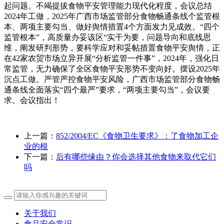
起问题。不竭提拔食物平安管理能力现代化程度，会议总结
2024年工做，2025年广西市场监管部分食物畅通条线个监管根
本、两项主要勾当、做好舆情措置4个方面发力见成效。“四个
监管根本”，高质量办妥该区“实干为要，问题导向和底线思
维，阐发研判形势，要科学应对和妥帖措置食物平安舆情，正
在42家农贸市场立异开展“分析监管一件事”，2024年，强化日
常监管，无力确保了全区食物平安形势不变向好。摆设2025年
沉点工做。严管严控食物平安风险，广西市场监管部分食物畅
通条线全面落实“四个最严”要求，“两项主要勾当”，会议要
求。会议指出！
上一篇：
852/2004/EC《食物卫生要求》：了食物加工企
业的根
下一篇：
后有哪些缘由？你会选择其他食物来取代它们
吗
关于我们
食品安全常识