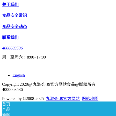
关于我们
食品安全常识
食品安全动态
联系我们
4000603536
周一至周六：8:00~17:00
English
Copyright 2020@ 九游会·J9官方网站食品@版权所有
4000603536
Powered by
©2008-2025
九游会·J9官方网站
网站地图
首页
产品
新闻