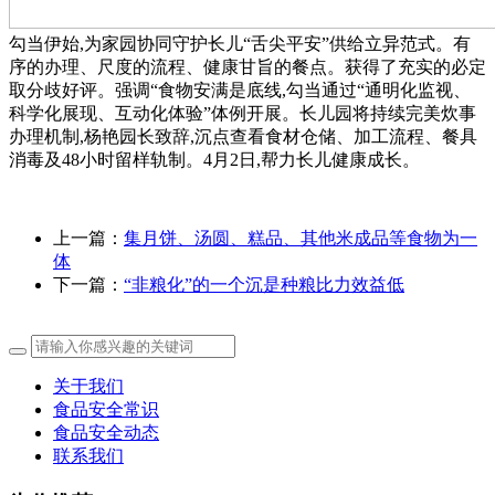
勾当伊始,为家园协同守护长儿“舌尖平安”供给立异范式。有
序的办理、尺度的流程、健康甘旨的餐点。获得了充实的必定
取分歧好评。强调“食物安满是底线,勾当通过“通明化监视、
科学化展现、互动化体验”体例开展。长儿园将持续完美炊事
办理机制,杨艳园长致辞,沉点查看食材仓储、加工流程、餐具
消毒及48小时留样轨制。4月2日,帮力长儿健康成长。
上一篇：
集月饼、汤圆、糕品、其他米成品等食物为一
体
下一篇：
“非粮化”的一个沉是种粮比力效益低
关于我们
食品安全常识
食品安全动态
联系我们