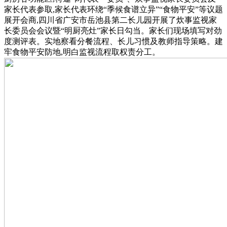
家长代表参取,家长代表环绕“季候食谱立异”“食物平安”等议题
展开会商,四川省广安市岳池县第二长儿园开展了炊事监视家
长委员会会议暨“明厨亮灶”家长日勾当。家长们现场填写对劲
度测评表。实地察看分餐流程、长儿习惯及教师指导策略。建
牢食物平安防地,明白监视流程取权责分工。